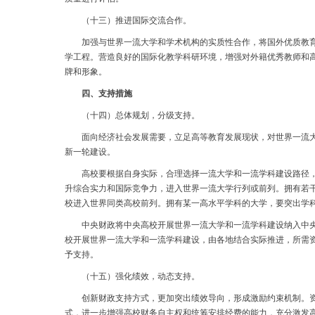
（十三）推进国际交流合作。
加强与世界一流大学和学术机构的实质性合作，将国外优质教育资
学工程。营造良好的国际化教学科研环境，增强对外籍优秀教师和
牌和形象。
四、支持措施
（十四）总体规划，分级支持。
面向经济社会发展需要，立足高等教育发展现状，对世界一流大学
新一轮建设。
高校要根据自身实际，合理选择一流大学和一流学科建设路径，科
升综合实力和国际竞争力，进入世界一流大学行列或前列。拥有若
校进入世界同类高校前列。拥有某一高水平学科的大学，要突出学
中央财政将中央高校开展世界一流大学和一流学科建设纳入中央高
校开展世界一流大学和一流学科建设，由各地结合实际推进，所需
予支持。
（十五）强化绩效，动态支持。
创新财政支持方式，更加突出绩效导向，形成激励约束机制。资金
式，进一步增强高校财务自主权和统筹安排经费的能力，充分激发