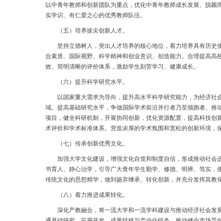
以中青年教师和创新团队为重点，优化中青年教师成长发展、脱颖
实学识、有仁爱之心的优秀教师队伍。
（五）培养拔尖创新人才。
坚持立德树人，突出人才培养的核心地位，着力培养具有历史使命
合素质、国际视野、科学精神和创业意识、创造能力。合理提高高
效、简明清晰的评价体系，激励学生刻苦学习、健康成长。
（六）提升科学研究水平。
以国家重大需求为导向，提升高水平科学研究能力，为经济社会发
域。提高基础研究水平，争做国际学术前沿并行者乃至领跑者。推
项目，健全科研机制，开展协同创新，优化资源配置，提高科技创
术评价和学术标准体系。营造浓厚的学术氛围和宽松的创新环境，
（七）传承创新优秀文化。
加强大学文化建设，增强文化自觉和制度自信，形成推动社会进步
书育人、静心治学，引导广大青年学生勤学、修德、明辨、笃实，
传统文化的思想精华，做到扬弃继承、转化创新，并充分发挥其教
（八）着力推进成果转化。
深化产教融合，将一流大学和一流学科建设与推动经济社会发展紧
通基础研究、应用开发、成果转移与产业化链条，推动健全市场导