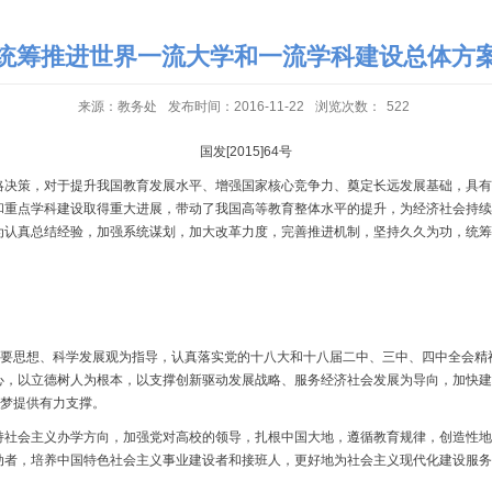
统筹推进世界一流大学和一流学科建设总体方
来源：教务处
发布时间：2016-11-22
浏览次数：
522
国发[2015]64号
，对于提升我国教育发展水平、增强国家核心竞争力、奠定长远发展基础，具有十分重要
校和重点学科建设取得重大进展，带动了我国高等教育整体水平的提升，为经济社会持
为认真总结经验，加强系统谋划，加大改革力度，完善推进机制，坚持久久为功，统筹
要思想、科学发展观为指导，认真落实党的十八大和十八届二中、三中、四中全会精神
心，以立德树人为根本，以支撑创新驱动发展战略、服务经济社会发展为导向，加快建
国梦提供有力支撑。
会主义办学方向，加强党对高校的领导，扎根中国大地，遵循教育规律，创造性地
动者，培养中国特色社会主义事业建设者和接班人，更好地为社会主义现代化建设服务