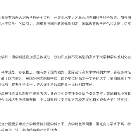
源有效融合到教学科研全过程，开展高水平人才联合培养和科学联合攻关。加强国
高水平留学生的吸引力。积极参与国际教育规则制定、国际教育教学评估和认证，切实
和一流学科建设加强总体规划，鼓励和支持不同类型的高水平大学和学科差别化发展
学规划、积极推进。拥有多个国内领先、国际前沿高水平学科的大学，要在多领域
干处于国内前列、在国际同类院校中居于优势地位的高水平学科的大学，要围绕主干学
科优势，提升学科水平，进入该学科领域世界一流行列或前列。
校预算拨款制度中统筹考虑，并通过相关专项资金给予引导支持；鼓励相关地方政
资金由地方财政统筹安排，中央财政通过支持地方高校发展的相关资金给予引导支持。
分配更多考虑办学质量特别是学科水平、办学特色等因素，重点向办学水平高、特
高校争创一流、办出特色的动力和活力。