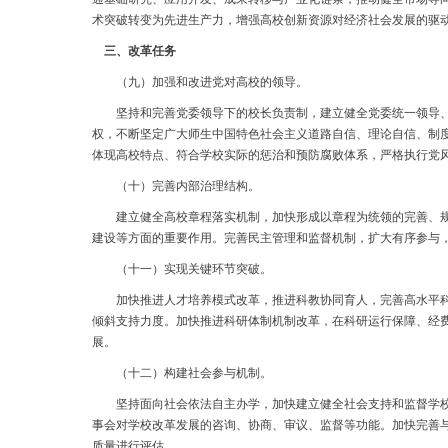
术突破转变为先进生产力，增强高校创新资源对经济社会发展的驱
三、改革任务
（九）加强和改进党对高校的领导。
坚持和完善党委领导下的校长负责制，建立健全党委统一领导、党
权，不断坚定广大师生中国特色社会主义道路自信、理论自信、制
体现高校特点、符合学校实际的惩治和预防腐败体系，严格执行党
（十）完善内部治理结构。
建立健全高校章程落实机制，加快形成以章程为统领的完善、规范
建设等方面的重要作用。完善民主管理和监督机制，扩大有序参与
（十一）实现关键环节突破。
加快推进人才培养模式改革，推进科教协同育人，完善高水平科研
倾斜支持力度。加快推进科研体制机制改革，在科研运行保障、经
展。
（十二）构建社会参与机制。
坚持面向社会依法自主办学，加快建立健全社会支持和监督学校发
事会对学校改革发展的咨询、协商、审议、监督等功能。加快完善
质量进行评估。