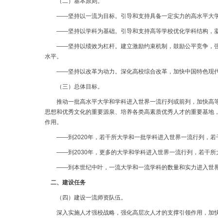
（二）基本原则。
——坚持以一流为目标。引导和支持具备一定实力的高水平大学
——坚持以学科为基础。引导和支持高等学校优化学科结构，凝
——坚持以绩效为杠杆。建立激励约束机制，鼓励公平竞争，强化
水平。
——坚持以改革为动力。深化高校综合改革，加快中国特色现代大
（三）总体目标。
推动一批高水平大学和学科进入世界一流行列或前列，加快高等教
思想和优秀文化的重要源泉、培养各类高素质优秀人才的重要基地
作用。
——到2020年，若干所大学和一批学科进入世界一流行列，若
——到2030年，更多的大学和学科进入世界一流行列，若干所
——到本世纪中叶，一流大学和一流学科的数量和实力进入世界
二、建设任务
（四）建设一流师资队伍。
深入实施人才强校战略，强化高层次人才的支撑引领作用，加快培