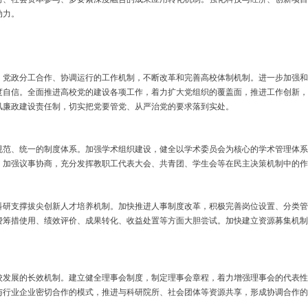
动力。
政分工合作、协调运行的工作机制，不断改革和完善高校体制机制。进一步加强和
度自信。全面推进高校党的建设各项工作，着力扩大党组织的覆盖面，推进工作创新，
风廉政建设责任制，切实把党要管党、从严治党的要求落到实处。
、统一的制度体系。加强学术组织建设，健全以学术委员会为核心的学术管理体系
，加强议事协商，充分发挥教职工代表大会、共青团、学生会等在民主决策机制中的作
支撑拔尖创新人才培养机制。加快推进人事制度改革，积极完善岗位设置、分类管
费筹措使用、绩效评价、成果转化、收益处置等方面大胆尝试。加快建立资源募集机制
展的长效机制。建立健全理事会制度，制定理事会章程，着力增强理事会的代表性
与行业企业密切合作的模式，推进与科研院所、社会团体等资源共享，形成协调合作的