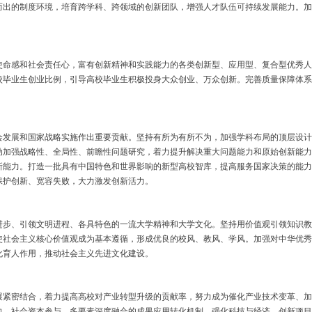
而出的制度环境，培育跨学科、跨领域的创新团队，增强人才队伍可持续发展能力。加
感和社会责任心，富有创新精神和实践能力的各类创新型、应用型、复合型优秀人
校毕业生创业比例，引导高校毕业生积极投身大众创业、万众创新。完善质量保障体系
展和国家战略实施作出重要贡献。坚持有所为有所不为，加强学科布局的顶层设计
动加强战略性、全局性、前瞻性问题研究，着力提升解决重大问题能力和原始创新能力
新能力。打造一批具有中国特色和世界影响的新型高校智库，提高服务国家决策的能力
保护创新、宽容失败，大力激发创新活力。
、引领文明进程、各具特色的一流大学精神和大学文化。坚持用价值观引领知识教
使社会主义核心价值观成为基本遵循，形成优良的校风、教风、学风。加强对中华优秀
化育人作用，推动社会主义先进文化建设。
密结合，着力提高高校对产业转型升级的贡献率，努力成为催化产业技术变革、加
向、社会资本参与、多要素深度融合的成果应用转化机制。强化科技与经济、创新项目