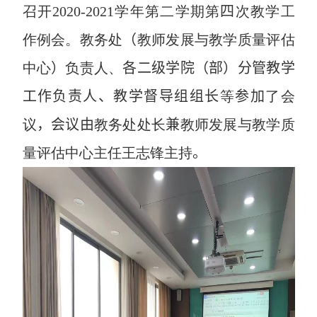
召开
2020-2021
学年第二学期第
四
次教学工
作例会。教务处
（
教师发展与教学质量评估
中心
）
负责人、
各二级学院（部）分管教学
工作负责人、教学督导组组长
等
参加
了会
议
，会议由
教务处处长
兼
教师发展与教学质
量评估中心主任王志锋主持
。