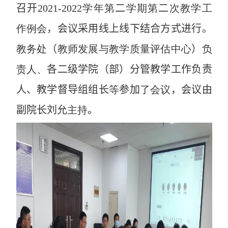
召开
202
1
-202
2
学年第
二
学期第
二
次教学工
作例会
，会议采用线上线下结合方式进行。
教务处
（
教师发展与教学质量评估中心
）
负
责人、
各二级学院（部）分管教学工作负责
人、教学督导组组长
等
参加
了会议
，会议由
副院长刘允
主持
。